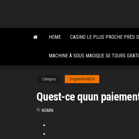
Skip
to
the
content
HOME
CASINO LE PLUS PROCHE PRÈS D
MACHINE À SOUS MAGIQUE 50 TOURS GRAT
Category
Singharath48524
Quest-ce quun paiement
By
ADMIN