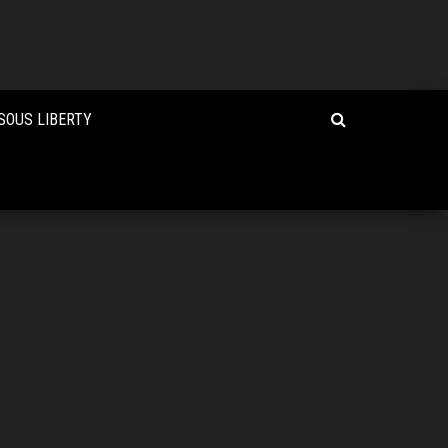
SOUS LIBERTY