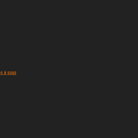
s à sous