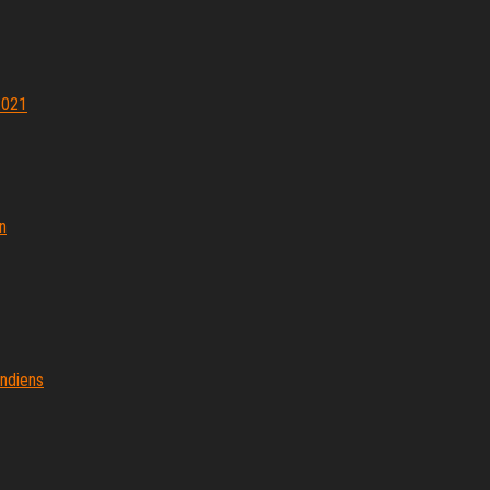
2021
n
indiens
Proudly powered by
WordPress
|
Theme:
Envo Magazine