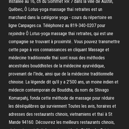
Installée au 16, ch du Sommet RR 7 dans la ville de Austin,
Québec, Ô Lotus-yoga massage thaï retraites est un
marchand dans la catégorie yoga - cours du répertoire en
ligne Canpages.ca. Téléphonez au 819-340-0207 pour
rejoindre Ô Lotus-yoga massage thaï retraites, qui est une
compagnie se trouvant à proximité.. Vous pouvez transmettre
cette page à vos connaissances en cliquant Massage et
médecine traditionnelle thaï sont issus des méthodes
ancestrales bouddhistes de la médecine ayurvédique,
provenant de l’Inde, ainsi que de la médecine traditionnelle
chinoise. La légende dit qu'il y a 2'500 ans, un moine indien et
médecin contemporain de Bouddha, du nom de Shivago
Komarpahj, fonda cette méthode de massage pour réduire
les déséquilibres qui surviennent Toutes les avis, horaires et
adresses des restaurants chinois, vietnamiens et thaï à St
Mande 94160. Découvrez les meilleurs restaurants chinois,