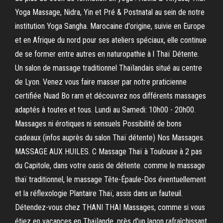
Yoga Massage, Nidra, Yin et Pré & Postnatal au sein de notre
institution Yoga Sangha. Marocaine d'origine, suivie en Europe
et en Afrique du nord pour ses ateliers spéciaux, elle continue
de se former entre autres en naturopathie à l Thaï Détente.
Un salon de massage traditionnel Thaïlandais situé au centre
de Lyon. Venez vous faire masser par notre praticienne
certifiée Nuad Bo rarn et découvrez nos différents massages
adaptés à toutes et tous. Lundi au Samedi: 10h00 - 20h00.
Massages ni érotiques ni sensuels Possibilité de bons
cadeaux (infos auprès du salon Thaï détente) Nos Massages.
MASSAGE AUX HUILES. C Massage Thaï à Toulouse à 2 pas
du Capitole, dans votre oasis de détente. comme le massage
thaï traditionnel, le massage Tête-Épaule-Dos éventuellement
et la réflexologie Plantaire Thaï, assis dans un fauteuil.
Détendez-vous chez THANI THAI Massages, comme si vous
étiez en vacances en Thaïlande, près d'un lagon rafraîchissant