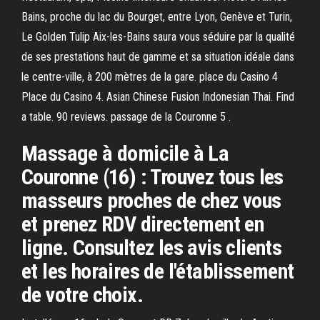
Bains, proche du lac du Bourget, entre Lyon, Genève et Turin,
Le Golden Tulip Aix-les-Bains saura vous séduire par la qualité
de ses prestations haut de gamme et sa situation idéale dans
le centre-ville, à 200 mètres de la gare. place du Casino 4
Place du Casino 4. Asian Chinese Fusion Indonesian Thai. Find
a table. 90 reviews. passage de la Couronne 5 .
Massage à domicile à La
Couronne (16) : Trouvez tous les
masseurs proches de chez vous
et prenez RDV directement en
ligne. Consultez les avis clients
et les horaires de l'établissement
de votre choix.