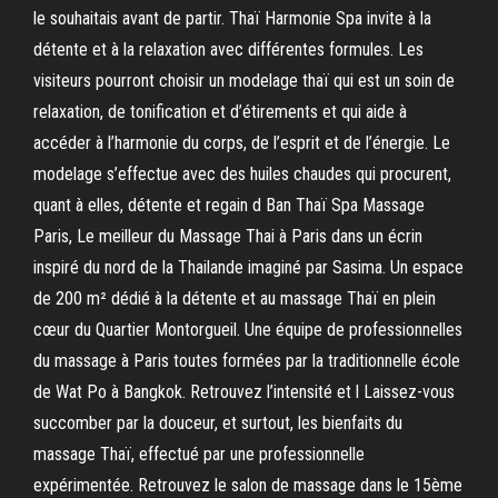
le souhaitais avant de partir. Thaï Harmonie Spa invite à la
détente et à la relaxation avec différentes formules. Les
visiteurs pourront choisir un modelage thaï qui est un soin de
relaxation, de tonification et d’étirements et qui aide à
accéder à l’harmonie du corps, de l’esprit et de l’énergie. Le
modelage s’effectue avec des huiles chaudes qui procurent,
quant à elles, détente et regain d Ban Thaï Spa Massage
Paris, Le meilleur du Massage Thai à Paris dans un écrin
inspiré du nord de la Thailande imaginé par Sasima. Un espace
de 200 m² dédié à la détente et au massage Thaï en plein
cœur du Quartier Montorgueil. Une équipe de professionnelles
du massage à Paris toutes formées par la traditionnelle école
de Wat Po à Bangkok. Retrouvez l’intensité et l Laissez-vous
succomber par la douceur, et surtout, les bienfaits du
massage Thaï, effectué par une professionnelle
expérimentée. Retrouvez le salon de massage dans le 15ème