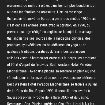
oralement, de maître à élève, dans les temples bouddhistes
ou dans les familles de masseurs. L'art du massage
thaïlandais et arrivé en Europe à partir des années 1960 mais
c'est dans les années 1980, avec la parution, en 1990, du
premier ouvrage rédigé en anglais sur le sujet Le massage
thaïlandais tire ses sources de la médecine chinoise, des
pratiques ayurvédiques, du bouddhisme, du yoga et de
quelques traditions curatives du Siam. Les techniques
utilisées visent à harmoniser entre eux le corps, les émotions
et l'état d'esprit de l'individu. Best Western Hotel Paradou
Mediterranee - Avec une piscine saisonnière en plein air, une
véranda pour se bronzer et un centre avec piscine intérieure,
Best Western Hotel Paradou Mediterranee se trouve à 82 km
de Le Grau-du-Roi. Depuis 1991, il accueille des invités à
Sausset-les-Pins. Proche de la Gare SNCF et du Casino.
Restaurant, Spa, Piscine Intérieure Chauffée. Hotel à Aix les