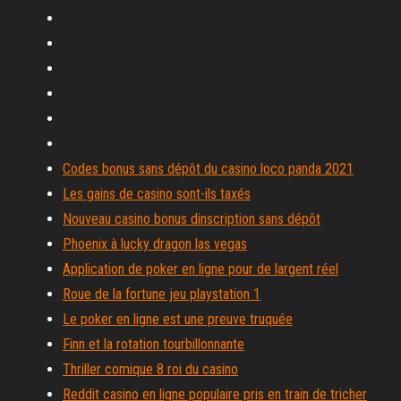
Codes bonus sans dépôt du casino loco panda 2021
Les gains de casino sont-ils taxés
Nouveau casino bonus dinscription sans dépôt
Phoenix à lucky dragon las vegas
Application de poker en ligne pour de largent réel
Roue de la fortune jeu playstation 1
Le poker en ligne est une preuve truquée
Finn et la rotation tourbillonnante
Thriller comique 8 roi du casino
Reddit casino en ligne populaire pris en train de tricher