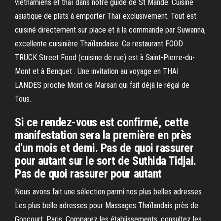
vietnamiens et thaï dans notre guide de St Mande. Cuisine
asiatique de plats à emporter Thaï exclusivement. Tout est
cuisiné directement sur place et à la commande par Suwanna,
excellente cuisinière Thaïlandaise. Ce restaurant FOOD
TRUCK Street Food (cuisine de rue) est à Saint-Pierre-du-
Mont et à Benquet . Une invitation au voyage en THAI
LANDES proche Mont de Marsan qui fait déjà le régal de
Tous.
Si ce rendez-vous est confirmé, cette
manifestation sera la première en près
d'un mois et demi. Pas de quoi rassurer
pour autant sur le sort de Suthida Tidjai.
Pas de quoi rassurer pour autant
Nous avons fait une sélection parmi nos plus belles adresses
Les plus belle adresses pour Massages Thaïlandais près de
Goncourt, Paris. Comparez les établissements, consultez les