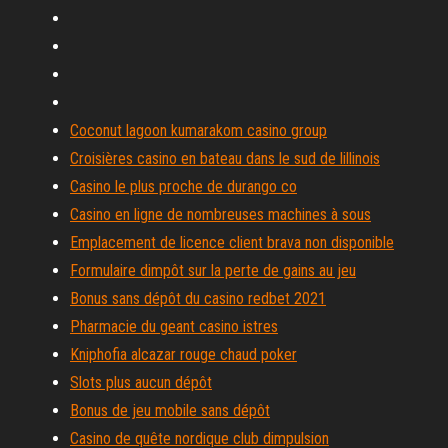
Coconut lagoon kumarakom casino group
Croisières casino en bateau dans le sud de lillinois
Casino le plus proche de durango co
Casino en ligne de nombreuses machines à sous
Emplacement de licence client brava non disponible
Formulaire dimpôt sur la perte de gains au jeu
Bonus sans dépôt du casino redbet 2021
Pharmacie du geant casino istres
Kniphofia alcazar rouge chaud poker
Slots plus aucun dépôt
Bonus de jeu mobile sans dépôt
Casino de quête nordique club dimpulsion