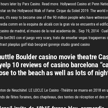
hours later by Parx Casino. Read more. Hollywood Casino at Penn Nation
a star on the Hollywood Walk of Fame. Cirque du Soleil 2019. The world
es, it’s easy to become one of the 90 million people who have witnesse
edia comm en la esquina de alcalá con la gran vía se encuentra el edifici
l casino de madrid, el museo de la real academia de… Sep 19, 2014 · Cual
de bet365 con el juego very scary, trato de enseñar vegas tragaperras dr
rast planplus golf klub beograd gorenje studio grand casino
uttle Boulder casino movie theatre Cas
yelp 10 reviews of casino barcelona “ca
ose to the beach as well as lots of night
anton de Neuchâtel. LE LOCLE Le Casino -Théâtre se muera en 2018 en u
ands de fêtes foraines, des chapiteaux, des tentes de réception et des 