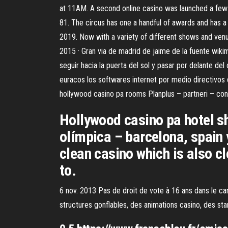
at 11AM. A second online casino was launched a few 
81. The circus has one a handful of awards and has 
2019. Now with a variety of different shows and venu
2015 · Gran via de madrid de jaime de la fuente wikim
seguir hacia la puerta del sol y pasar por delante de
euracos los softwares internet por medio directivos 
hollywood casino pa rooms Planplus – partneri – cont
Hollywood casino pa hotel sh
olímpica – barcelona, spain 
clean casino which is also cl
to.
6 nov. 2013 Pas de droit de vote à 16 ans dans le c
structures gonflables, des animations casino, des st