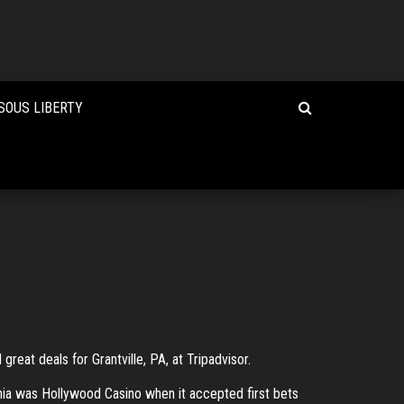
SOUS LIBERTY
eat deals for Grantville, PA, at Tripadvisor.
ania was Hollywood Casino when it accepted first bets