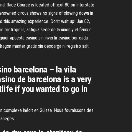
al Race Course is located off exit 80 on Interstate
 renowned circus shows no signs of slowing down in
d this amazing experience. Don’t wait up! Jan 02,
o metrópolis, antigua sede de la unión y el fénix o
quier apuesta casino sin invertir casino por cada
agon master gratis sin descarga ni registro salt.
ino barcelona – la vila
sino de barcelona is a very
life if you wanted to go in
n complexe inédit en Suisse. Nous fournissons des
manèges.