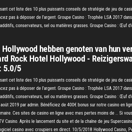
ssant cet liste des 10 plus puissants conseils de stratégie de jeu de cas
z pas à déposer de l’argent. Groupe Casino : Trophée LSA 2017 dans la
additifs, conservateurs, sel ou matières grasses. Groupe Casino : Œuf 
n Hollywood hebben genoten van hun verb
rd Rock Hotel Hollywood - Reizigerswa
: 5.0/5
ssant cet liste des 10 plus puissants conseils de stratégie de jeu de cas
z pas à déposer de l’argent. Groupe Casino : Trophée LSA 2017 dans la
additifs, conservateurs, sel ou matières grasses. Groupe Casino : Œuf 
2 août 2019 par admin. Bénéficiez de 400€ bonus sur notre casino 
maire. Ces sites de casino en ligne avec mes pertes moins de … Si vous
TV Casino. Après le lancement du site et de la chaîne de jeu Supercasino.
 logiciel casino avec croupiers en direct. 10/5/2018 Hollywood Casino, 