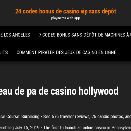
24 codes bonus de casino vip sans dépôt
playmxmn.web.app
E LOS ANGELES
7 CODES BONUS SANS DÉPÔT DE MACHINES À 
UITS
COMMENT PIRATER DES JEUX DE CASINO EN LIGNE
au de pa de casino hollywood
 Course: Surprising - See 676 traveler reviews, 26 candid photos, and gr
ambling July 15, 2019 - The first to launch an online casino in Pennsylv